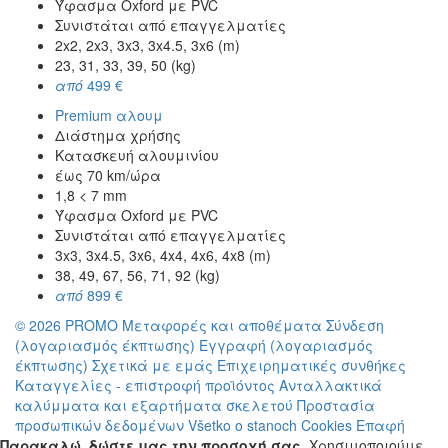
Ύφασμα Oxford με PVC
Συνιστάται από επαγγελματίες
2x2, 2x3, 3x3, 3x4.5, 3x6 (m)
23, 31, 33, 39, 50 (kg)
από
499 €
Premium αλουμ
Διάστημα χρήσης
Κατασκευή αλουμινίου
έως 70 km/ώρα
1,8 < 7 mm
Ύφασμα Oxford με PVC
Συνιστάται από επαγγελματίες
3x3, 3x4.5, 3x6, 4x4, 4x6, 4x8 (m)
38, 49, 67, 56, 71, 92 (kg)
από
899 €
© 2026 PROMO
Μεταφορές και αποθέματα
Σύνδεση
(λογαριασμός έκπτωσης)
Εγγραφή (λογαριασμός
έκπτωσης)
Σχετικά με εμάς
Επιχειρηματικές συνθήκες
Καταγγελίες - επιστροφή προϊόντος
Ανταλλακτικά
καλύμματα και εξαρτήματα σκελετού
Προστασία
προσωπικών δεδομένων
Všetko o stanoch
Cookies
Επαφή
Παρακαλώ, δώστε μας την προσοχή σας.
Χρησιμοποιούμε