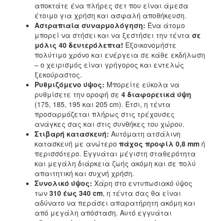
αποκτάτε ένα πλήρες σετ που είναι άμεσα
έτοιμο για χρήση και ασφαλή αποθήκευση.
Αστραπιαία συναρμολόγηση:
Ένα άτομο
μπορεί να στήσει και να ξεστήσει την τέντα
σε
μόλις 40 δευτερόλεπτα!
Εξοικονομήστε
πολύτιμο χρόνο και ενέργεια σε κάθε εκδήλωση
– ο χειρισμός είναι γρήγορος και εντελώς
ξεκούραστος.
Ρυθμιζόμενο ύψος:
Μπορείτε εύκολα να
ρυθμίσετε την οροφή σε
4 διαφορετικά ύψη
(175, 185, 195 και 205 cm). Έτσι, η τέντα
προσαρμόζεται πλήρως στις τρέχουσες
ανάγκες σας και στις συνθήκες του χώρου.
Στιβαρή κατασκευή:
Αυτόματη ατσάλινη
κατασκευή με ανώτερο
πάχος προφίλ 0,8 mm
ή
περισσότερο. Εγγυάται μέγιστη σταθερότητα
και μεγάλη διάρκεια ζωής ακόμη και σε πολύ
απαιτητική και συχνή χρήση.
Συνολικό ύψος:
Χάρη στο εντυπωσιακό ύψος
των
310 έως 340 cm
, η τέντα σας θα είναι
αδύνατο να περάσει απαρατήρητη ακόμη και
από μεγάλη απόσταση. Αυτό εγγυάται