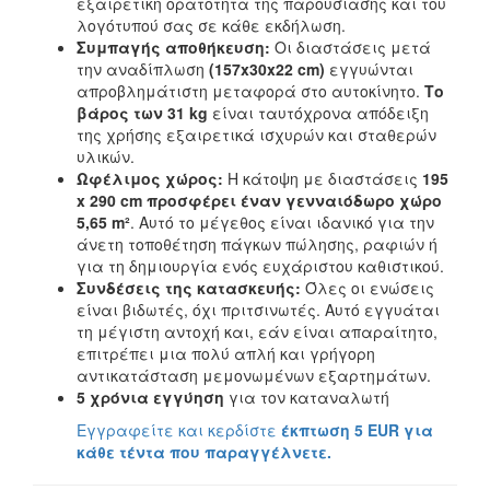
εξαιρετική ορατότητα της παρουσίασης και του
λογότυπού σας σε κάθε εκδήλωση.
Συμπαγής αποθήκευση:
Οι διαστάσεις μετά
την αναδίπλωση
(157x30x22 cm)
εγγυώνται
απροβλημάτιστη μεταφορά στο αυτοκίνητο.
Το
βάρος των 31 kg
είναι ταυτόχρονα απόδειξη
της χρήσης εξαιρετικά ισχυρών και σταθερών
υλικών.
Ωφέλιμος χώρος:
Η κάτοψη με διαστάσεις
195
x 290 cm προσφέρει έναν γενναιόδωρο χώρο
5,65 m²
. Αυτό το μέγεθος είναι ιδανικό για την
άνετη τοποθέτηση πάγκων πώλησης, ραφιών ή
για τη δημιουργία ενός ευχάριστου καθιστικού.
Συνδέσεις της κατασκευής:
Όλες οι ενώσεις
είναι βιδωτές, όχι πριτσινωτές. Αυτό εγγυάται
τη μέγιστη αντοχή και, εάν είναι απαραίτητο,
επιτρέπει μια πολύ απλή και γρήγορη
αντικατάσταση μεμονωμένων εξαρτημάτων.
5 χρόνια εγγύηση
για τον καταναλωτή
Εγγραφείτε και κερδίστε
έκπτωση 5 EUR για
κάθε τέντα που παραγγέλνετε.