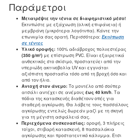
Παράμετροι
Μετατρέψτε την τέντα σε διαφημιστικό μέσο!
Εκτυπώστε με εξάχνωση (ολική επιφάνεια) ή
μεμβράνη (μικρότερα λογότυπα). Κάντε την
επωνυμία σας ορατή. Περισσότερα:
Εκτύπωση
σε τέντες
Υλικό οροφής:
100% αδιάβροχος πολυεστέρας
(350 g/m²)
με επίστρωση PVC. Είναι εξαιρετικά
ανθεκτικός στο σκίσιμο, προστατεύει από την
υπεριώδη ακτινοβολία UV και εγγυάται
αξιόπιστη προστασία τόσο από τη βροχή όσο και
από τον ήλιο.
Αντοχή στον άνεμο:
Το μοντέλο από σούπερ
ατσάλι αντέχει σε ανέμους
έως 40 km/h
. Τα
πόδια της κατασκευής διαθέτουν οπές για
σταθερή αγκύρωση. Θα λάβετε τους πασσάλους
αγκύρωσης εντελώς δωρεάν μαζί με τη σκηνή
για τη μέγιστη ασφάλειά σας.
Περιεχόμενα συσκευασίας:
οροφή, 3 πλήρεις
τοίχοι, στιβαρή κατασκευή, 8 πασσαλάκια
αγκύρωσης και προστατευτικό κάλυμμα. Έτσι