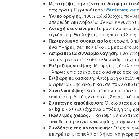
Μετατρέψτε την τέντα σε διαφημιστικό
σας ορατή. Περισσότερα:
Εκτύπωση σε 
Υλικό οροφής:
100% αδιάβροχος πολυ
υπεριώδη ακτινοβολία UV και εγγυάται α
Αντοχή στον άνεμο:
Το μοντέλο από σο
αγκύρωση. Θα λάβετε τους πασσάλους α
Περιεχόμενα συσκευασίας:
οροφή, 3 π
ένα πλήρες σετ που είναι άμεσα έτοιμ
Αστραπιαία συναρμολόγηση:
Ένα άτομ
και ενέργεια σε κάθε εκδήλωση – ο χει
Ρυθμιζόμενο ύψος:
Μπορείτε εύκολα να
πλήρως στις τρέχουσες ανάγκες σας και
Στιβαρή κατασκευή:
Αυτόματη ατσάλιν
διάρκεια ζωής ακόμη και σε πολύ απαιτη
Συνολικό ύψος:
Χάρη στο εντυπωσιακό 
απόσταση. Αυτό εγγυάται εξαιρετική ορ
Συμπαγής αποθήκευση:
Οι διαστάσεις
57 kg
είναι ταυτόχρονα απόδειξη της χρ
Ωφέλιμος χώρος:
Η κάτοψη με διαστά
τοποθέτηση πάγκων πώλησης, ραφιών ή γ
Συνδέσεις της κατασκευής:
Όλες οι ενώ
επιτρέπει μια πολύ απλή και γρήγορη