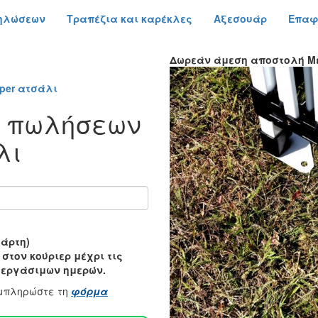
δηλώσεων
Τραπέζια και καρέκλες
Αξεσουάρ
Επαφ
Δωρεάν άμεση αποστολή
Μ
per ατσάλι
α πωλήσεων
λι
ετάρτη)
τον κούριερ μέχρι τις
4 εργάσιμων ημερών.
υμπληρώστε τη
φόρμα