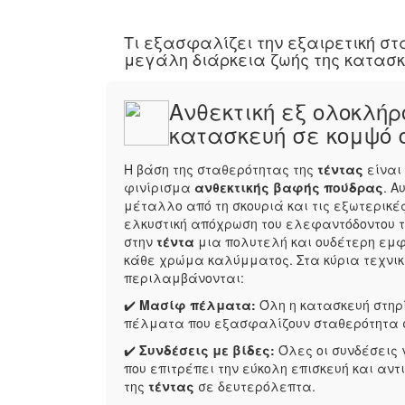
Τι εξασφαλίζει την εξαιρετική στ
μεγάλη διάρκεια ζωής της κατασκ
Ανθεκτική εξ ολοκλή
κατασκευή σε κομψό
Η βάση της σταθερότητας της
τέντας
είναι
φινίρισμα
ανθεκτικής βαφής πούδρας
. Α
μέταλλο από τη σκουριά και τις εξωτερικές
ελκυστική απόχρωση του ελεφαντόδοντου τ
στην
τέντα
μια πολυτελή και ουδέτερη εμφ
κάθε χρώμα καλύμματος. Στα κύρια τεχνι
περιλαμβάνονται:
✔️
Μασίφ πέλματα:
Όλη η κατασκευή στηρ
πέλματα που εξασφαλίζουν σταθερότητα 
✔️
Συνδέσεις με βίδες:
Όλες οι συνδέσεις γ
που επιτρέπει την εύκολη επισκευή και α
της
τέντας
σε δευτερόλεπτα.