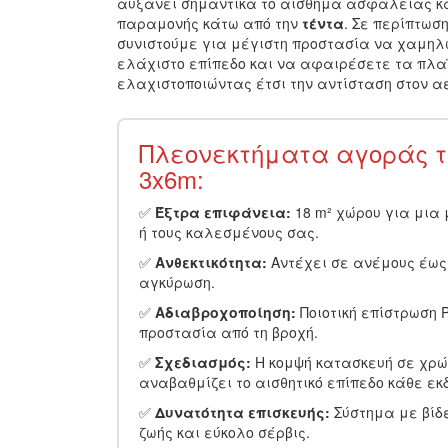
αυξάνει σημαντικά το αίσθημα ασφάλειας κα
παραμονής κάτω από την
τέντα
. Σε περίπτωσ
συνιστούμε για μέγιστη προστασία να χαμηλ
ελάχιστο επίπεδο και να αφαιρέσετε τα πλα
ελαχιστοποιώντας έτσι την αντίσταση στον α
Πλεονεκτήματα αγοράς τ
3x6m:
✅
Έξτρα επιφάνεια:
18 m² χώρου για μια
ή τους καλεσμένους σας.
✅
Ανθεκτικότητα:
Αντέχει σε ανέμους έως 
αγκύρωση.
✅
Αδιαβροχοποίηση:
Ποιοτική επίστρωση P
προστασία από τη βροχή.
✅
Σχεδιασμός:
Η κομψή κατασκευή σε χρ
αναβαθμίζει το αισθητικό επίπεδο κάθε εκ
✅
Δυνατότητα επισκευής:
Σύστημα με βίδ
ζωής και εύκολο σέρβις.