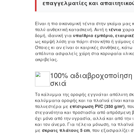
επαγγελματίες και απαιτητικού
Είναι η πιο οικονομική τέντα στην γκάμα μας 
πολύ ανθεκτική κατασκευή. Αυτή η
τέντα
χαρακ
δομή, ιδανική για
υπαίθριο εμπόριο, εταιρικ
ως κομψή λύση για πάρτι στον κήπο ή γάμους 
Όποιες κι αν είναι οι καιρικές συνθήκες, κάτ
απόλυτα ασφαλείς χάρη στα κορυφαία υλικά
ακριβείας.
100% αδιαβροχοποίηση
σκιά
Το κάλυμμα της οροφής εγγυάται απόλυτη σκ
καλύμματα οροφής και τα πλαϊνά είναι κατα
πολυεστέρα με
επίστρωση PVC (350 g/m²)
, π
στεγανότητα και προστασία από απρόσμενη βρ
όχι μόνο από την υγρασία, αλλά και από την 
και τον άνεμο. Για τέλεια μόνωση, τα πλαϊν
με
σκρατς πλάτους 5 cm
, που εξασφαλίζει σ