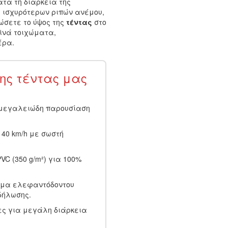
τά τη διάρκεια της
η ισχυρότερων ριπών ανέμου,
ώσετε το ύψος της
τέντας
στο
ϊνά τοιχώματα,
έρα.
ης τέντας μας
 μεγαλειώδη παρουσίαση
40 km/h με σωστή
VC (350 g/m²) για 100%
ώμα ελεφαντόδοντου
δήλωσης.
ες για μεγάλη διάρκεια