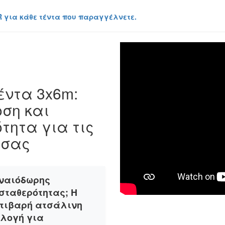
R για κάθε τέντα που παραγγέλνετε.
ντα 3x6m:
ση και
τητα για τις
 σας
νναιόδωρης
σταθερότητας; Η
στιβαρή ατσάλινη
ιλογή για