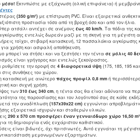
 μέσο!
Εκτυπώστε με εξάχνωση (ολική επιφάνεια) ή μεμβράνη
τέντες
εστέρας
(350 g/m²)
με επίστρωση PVC. Είναι εξαιρετικά ανθεκτικ
ξιόπιστη προστασία τόσο από τη βροχή όσο και από τον ήλιο.
ύπερ ατσάλι αντέχει σε ανέμους
έως 40 km/h
. Τα πόδια της 
γκύρωσης εντελώς δωρεάν μαζί με τη σκηνή για τη μέγιστη 
λήρεις τοίχοι, στιβαρή κατασκευή, 12 πασσαλάκια αγκύρωσης 
ο για χρήση και ασφαλή αποθήκευση.
ο μπορεί να στήσει και να ξεστήσει την τέντα
σε μόλις 40 δ
ρισμός είναι γρήγορος και εντελώς ξεκούραστος.
 ρυθμίσετε την οροφή σε
4 διαφορετικά ύψη
(175, 185, 195 κα
 στις συνθήκες του χώρου.
η κατασκευή με ανώτερο
πάχος προφίλ 0,8 mm
ή περισσότερο
τική και συχνή χρήση.
ύψος των
310 έως 340 cm
, η τέντα σας θα είναι αδύνατο να π
ατότητα της παρουσίασης και του λογότυπού σας σε κάθε εκδή
 μετά την αναδίπλωση
(157x39x22 cm)
εγγυώνται απροβλημάτισ
ήσης εξαιρετικά ισχυρών και σταθερών υλικών.
σεις
290 x 570 cm προσφέρει έναν γενναιόδωρο χώρο 16,50 m²
ια τη δημιουργία ενός ευχάριστου καθιστικού.
σεις είναι βιδωτές, όχι πριτσινωτές. Αυτό εγγυάται τη μέγιστ
 αντικατάσταση μεμονωμένων εξαρτημάτων.