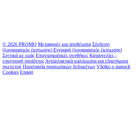
© 2026 PROMO
Μεταφορές και αποθέματα
Σύνδεση
(λογαριασμός έκπτωσης)
Εγγραφή (λογαριασμός έκπτωσης)
Σχετικά με εμάς
Επιχειρηματικές συνθήκες
Καταγγελίες -
επιστροφή προϊόντος
Ανταλλακτικά καλύμματα και εξαρτήματα
σκελετού
Προστασία προσωπικών δεδομένων
Všetko o stanoch
Cookies
Επαφή