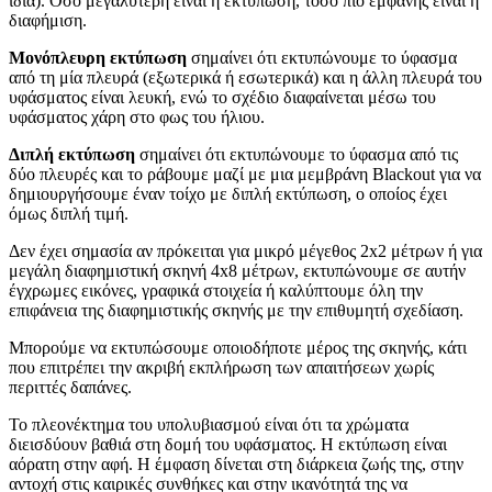
ίδια). Όσο μεγαλύτερη είναι η εκτύπωση, τόσο πιο εμφανής είναι η
διαφήμιση.
Μονόπλευρη εκτύπωση
σημαίνει ότι εκτυπώνουμε το ύφασμα
από τη μία πλευρά (εξωτερικά ή εσωτερικά) και η άλλη πλευρά του
υφάσματος είναι λευκή, ενώ το σχέδιο διαφαίνεται μέσω του
υφάσματος χάρη στο φως του ήλιου.
Διπλή εκτύπωση
σημαίνει ότι εκτυπώνουμε το ύφασμα από τις
δύο πλευρές και το ράβουμε μαζί με μια μεμβράνη Blackout για να
δημιουργήσουμε έναν τοίχο με διπλή εκτύπωση, ο οποίος έχει
όμως διπλή τιμή.
Δεν έχει σημασία αν πρόκειται για μικρό μέγεθος 2x2 μέτρων ή για
μεγάλη διαφημιστική σκηνή 4x8 μέτρων, εκτυπώνουμε σε αυτήν
έγχρωμες εικόνες, γραφικά στοιχεία ή καλύπτουμε όλη την
επιφάνεια της διαφημιστικής σκηνής με την επιθυμητή σχεδίαση.
Μπορούμε να εκτυπώσουμε οποιοδήποτε μέρος της σκηνής, κάτι
που επιτρέπει την ακριβή εκπλήρωση των απαιτήσεων χωρίς
περιττές δαπάνες.
Το πλεονέκτημα του υπολυβιασμού είναι ότι τα χρώματα
διεισδύουν βαθιά στη δομή του υφάσματος. Η εκτύπωση είναι
αόρατη στην αφή. Η έμφαση δίνεται στη διάρκεια ζωής της, στην
αντοχή στις καιρικές συνθήκες και στην ικανότητά της να